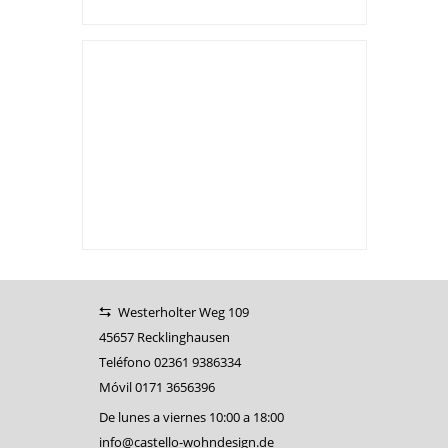
Our footer
Adressinfos, Öffnungszeiten
Westerholter Weg 109
45657 Recklinghausen
Teléfono
02361 9386334
Móvil
0171 3656396
De lunes a viernes 10:00 a 18:00
info@castello-wohndesign.de